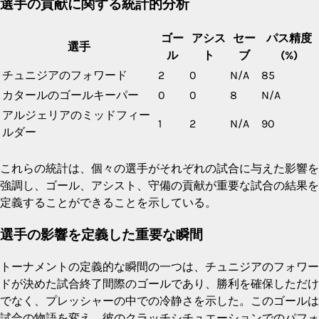
選手の貢献に関する統計的分析
ゴー
アシス
セー
パス精度
選手
ル
ト
ブ
(%)
チュニジアのフォワード
2
0
N/A
85
カタールのゴールキーパー
0
0
8
N/A
アルジェリアのミッドフィー
1
2
N/A
90
ルダー
これらの統計は、個々の選手がそれぞれの試合に与えた影響を
強調し、ゴール、アシスト、守備の貢献が重要な試合の結果を
定義することができることを示している。
選手の影響を定義した重要な瞬間
トーナメントの定義的な瞬間の一つは、チュニジアのフォワー
ドが決めた試合終了間際のゴールであり、勝利を確保しただけ
でなく、プレッシャーの中での冷静さを示した。このゴールは
試合の物語を変え、彼のクラッチシチュエーションでのパフォ