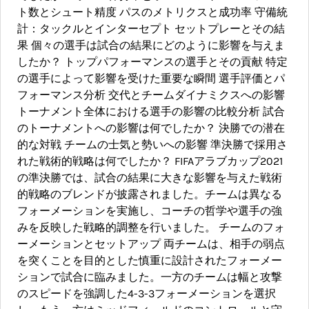
ト数とシュート精度 パスのメトリクスと成功率 守備統
計：タックルとインターセプト セットプレーとその結
果 個々の選手は試合の結果にどのように影響を与えま
したか？ トップパフォーマンスの選手とその貢献 特定
の選手によって影響を受けた重要な瞬間 選手評価とパ
フォーマンス分析 交代とチームダイナミクスへの影響
トーナメント全体における選手の影響の比較分析 試合
のトーナメントへの影響は何でしたか？ 決勝での潜在
的な対戦 チームの士気と勢いへの影響 準決勝で採用さ
れた戦術的戦略は何でしたか？ FIFAアラブカップ2021
の準決勝では、試合の結果に大きな影響を与えた戦術
的戦略のブレンドが披露されました。チームは異なる
フォーメーションを実施し、コーチの哲学や選手の強
みを反映した戦略的調整を行いました。 チームのフォ
ーメーションとセットアップ 両チームは、相手の弱点
を突くことを目的とした慎重に設計されたフォーメー
ションで試合に臨みました。一方のチームは幅と攻撃
のスピードを強調した4-3-3フォーメーションを選択