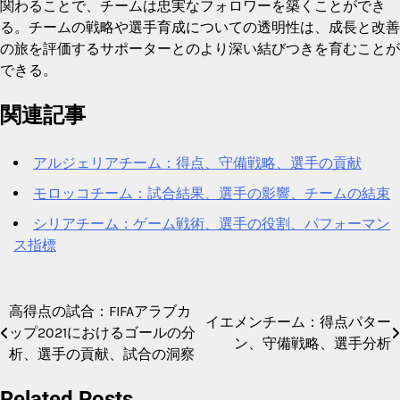
関わることで、チームは忠実なフォロワーを築くことができ
る。チームの戦略や選手育成についての透明性は、成長と改善
の旅を評価するサポーターとのより深い結びつきを育むことが
できる。
関連記事
アルジェリアチーム：得点、守備戦略、選手の貢献
モロッコチーム：試合結果、選手の影響、チームの結束
シリアチーム：ゲーム戦術、選手の役割、パフォーマン
ス指標
高得点の試合：FIFAアラブカ
Post
イエメンチーム：得点パター
ップ2021におけるゴールの分
ン、守備戦略、選手分析
navigation
析、選手の貢献、試合の洞察
Related Posts