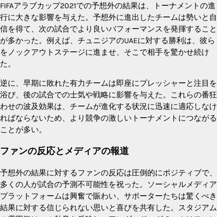
FIFAアラブカップ2021での予想外の結果は、トーナメントの進
行に大きな影響を与えた。予想外に進出したチームは勢いと自
信を得て、次の試合でより良いパフォーマンスを発揮すること
が多かった。例えば、チュニジアのUAEに対する勝利は、彼ら
をノックアウトステージに進ませ、そこで相手を驚かせ続け
た。
逆に、早期に敗れた有力チームは即座にプレッシャーと注目を
浴び、後の試合での士気や戦略に影響を与えた。これらの番狂
わせの波及効果は、チームが進化する状況に迅速に適応しなけ
ればならないため、より競争の激しいトーナメントにつながる
ことが多い。
ファンの反応とメディアの報道
予想外の結果に対するファンの反応は圧倒的にポジティブで、
多くの人が試合の予測不可能性を祝った。ソーシャルメディア
プラットフォームは興奮で賑わい、サポーターたちは驚くべき
結果に対する信じられない思いと喜びを共有した。スタジアム