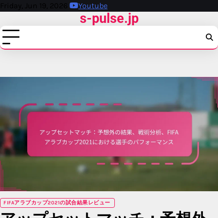
Skip
Friday, Jun 19, 2026
Youtube
s-pulse.jp
to
content
FIFAアラブカップ2021の試合結果レビュー