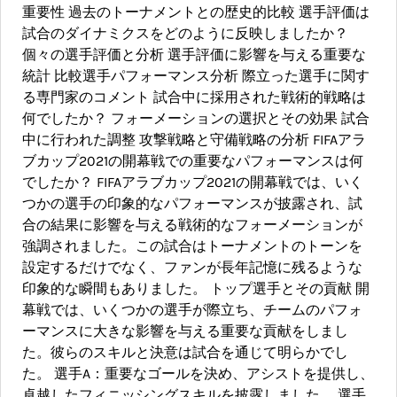
重要性 過去のトーナメントとの歴史的比較 選手評価は
試合のダイナミクスをどのように反映しましたか？
個々の選手評価と分析 選手評価に影響を与える重要な
統計 比較選手パフォーマンス分析 際立った選手に関す
る専門家のコメント 試合中に採用された戦術的戦略は
何でしたか？ フォーメーションの選択とその効果 試合
中に行われた調整 攻撃戦略と守備戦略の分析 FIFAアラ
ブカップ2021の開幕戦での重要なパフォーマンスは何
でしたか？ FIFAアラブカップ2021の開幕戦では、いく
つかの選手の印象的なパフォーマンスが披露され、試
合の結果に影響を与える戦術的なフォーメーションが
強調されました。この試合はトーナメントのトーンを
設定するだけでなく、ファンが長年記憶に残るような
印象的な瞬間もありました。 トップ選手とその貢献 開
幕戦では、いくつかの選手が際立ち、チームのパフォ
ーマンスに大きな影響を与える重要な貢献をしまし
た。彼らのスキルと決意は試合を通じて明らかでし
た。 選手A：重要なゴールを決め、アシストを提供し、
卓越したフィニッシングスキルを披露しました。 選手