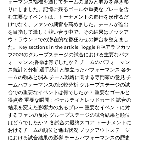
ォーマンス指標を通じてチームの強みと弱みを浮き彫
りにしました。記憶に残るゴールや重要なプレーを含
む主要なイベントは、トーナメントの進行を形作るだ
けでなく、ファンの興奮を高めました。チームが進出
を目指して激しく競い合う中で、その結果はノックア
ウトラウンドでの潜在的な番狂わせの舞台を整えまし
た。 Key sections in the article: Toggle FIFAアラブカッ
プ2021のグループステージの試合における主要なパフ
ォーマンス指標は何でしたか？ チームのパフォーマン
ス統計と分析 選手統計と際立ったパフォーマンス 各チ
ームの強みと弱み チーム戦略に関する専門家の意見 チ
ームパフォーマンスの比較分析 グループステージの試
合での重要なイベントは何でしたか？ 重要なゴールと
得点者 重要な瞬間：ペナルティとレッドカード 試合の
結果を変えた影響力のあるプレー 重要なイベントに対
するファンの反応 グループステージの試合結果と順位
はどうでしたか？ 各試合の最終スコア トーナメントに
おけるチームの順位と進出状況 ノックアウトステージ
における試合結果の影響 チームパフォーマンスの歴史