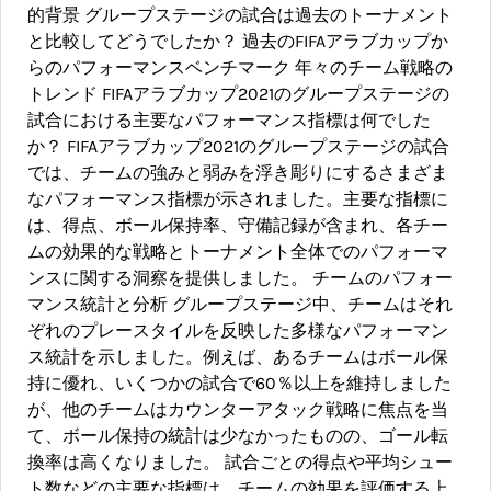
的背景 グループステージの試合は過去のトーナメント
と比較してどうでしたか？ 過去のFIFAアラブカップか
らのパフォーマンスベンチマーク 年々のチーム戦略の
トレンド FIFAアラブカップ2021のグループステージの
試合における主要なパフォーマンス指標は何でした
か？ FIFAアラブカップ2021のグループステージの試合
では、チームの強みと弱みを浮き彫りにするさまざま
なパフォーマンス指標が示されました。主要な指標に
は、得点、ボール保持率、守備記録が含まれ、各チー
ムの効果的な戦略とトーナメント全体でのパフォーマ
ンスに関する洞察を提供しました。 チームのパフォー
マンス統計と分析 グループステージ中、チームはそれ
ぞれのプレースタイルを反映した多様なパフォーマン
ス統計を示しました。例えば、あるチームはボール保
持に優れ、いくつかの試合で60％以上を維持しました
が、他のチームはカウンターアタック戦略に焦点を当
て、ボール保持の統計は少なかったものの、ゴール転
換率は高くなりました。 試合ごとの得点や平均シュー
ト数などの主要な指標は、チームの効果を評価する上