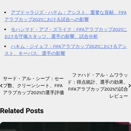
アブドゥラジズ・ハテム：アシスト、重要な貢献、FIFA
アラブカップ2021における試合への影響
モハンマド・アブ・ズライク：FIFAアラブカップ2021に
おける守備スタッツ、選手の影響、試合分析
ハキム・ジイェフ：FIFAアラブカップ2021におけるアシ
スト、キーパス、選手の影響
ファハド・アル・ムワラッ
Post
サード・アル・シーブ：セー
ド：得点統計、選手の効果、
ブ数、クリーンシート、FIFA
navigation
FIFAアラブカップ2021の試合
アラブカップ2021の選手評価
レビュー
Related Posts