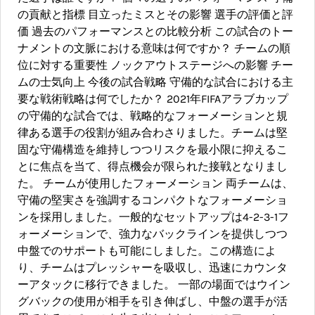
の貢献と指標 目立ったミスとその影響 選手の評価と評
価 過去のパフォーマンスとの比較分析 この試合のトー
ナメントの文脈における意味は何ですか？ チームの順
位に対する重要性 ノックアウトステージへの影響 チー
ムの士気向上 今後の試合戦略 守備的な試合における主
要な戦術戦略は何でしたか？ 2021年FIFAアラブカップ
の守備的な試合では、戦略的なフォーメーションと規
律ある選手の役割が組み合わさりました。チームは堅
固な守備構造を維持しつつリスクを最小限に抑えるこ
とに焦点を当て、得点機会が限られた接戦となりまし
た。 チームが使用したフォーメーション 両チームは、
守備の堅実さを強調するコンパクトなフォーメーショ
ンを採用しました。一般的なセットアップは4-2-3-1フ
ォーメーションで、強力なバックラインを提供しつつ
中盤でのサポートも可能にしました。この構造によ
り、チームはプレッシャーを吸収し、迅速にカウンタ
ーアタックに移行できました。 一部の場面ではウイン
グバックの使用が相手を引き伸ばし、中盤の選手が活