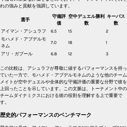
れの強みと貢献を強調しています。
守備評
空中デュエル勝利
キーパス
選手
価
数
数
アイマン・アシュラフ
6.5
15
2
モハメド・アブデルモ
7.0
18
1
ネム
アリ・ガブール
6.8
12
3
この比較は、アシュラフが尊敬に値するパフォーマンスを持っ
ていた一方で、モハメド・アブデルモネムのような他のチーム
メイトが空中デュエルや全体的な守備評価の重要な分野で彼を
上回ったことを示しています。この文脈は、トーナメント中の
チームダイナミクスにおける彼の役割を理解する上で重要で
す。
歴史的パフォーマンスのベンチマーク