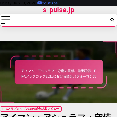
Skip
Friday, Jun 19, 2026
Youtube
s-pulse.jp
to
content
FIFAアラブカップ2021の試合結果レビュー