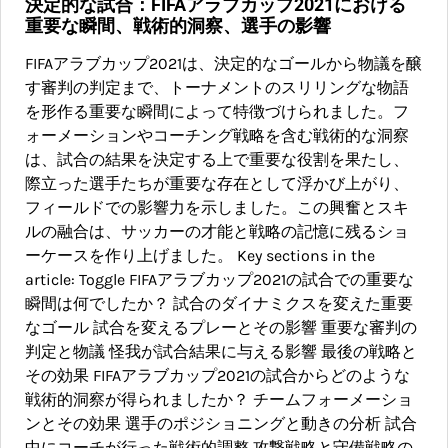
決定的な試合：FIFAアラブカップ2021における
重要な瞬間、戦術的洞察、選手の影響
FIFAアラブカップ2021は、決定的なゴールから物議を醸
す審判の判定まで、トーナメントのスリリングな物語
を形作る重要な瞬間によって特徴づけられました。フ
ォーメーションやコーチング戦略を含む戦術的な洞察
は、試合の結果を決定する上で重要な役割を果たし、
際立った選手たちが重要な存在として浮かび上がり、
フィールドでの影響力を示しました。この興奮とスキ
ルの融合は、サッカーの才能と戦略の記憶に残るショ
ーケースを作り上げました。 Key sections in the
article: Toggle FIFAアラブカップ2021の試合での重要な
瞬間は何でしたか？ 試合のダイナミクスを変えた重要
なゴール 試合を変えるプレーとその影響 重要な審判の
判定と物議 怪我が試合結果に与える影響 最後の戦略と
その効果 FIFAアラブカップ2021の試合からどのような
戦術的洞察が得られましたか？ チームフォーメーショ
ンとその効果 選手のポジショニングと動きの分析 試合
中にコーチが行った戦術的調整 攻撃戦略と守備戦略の