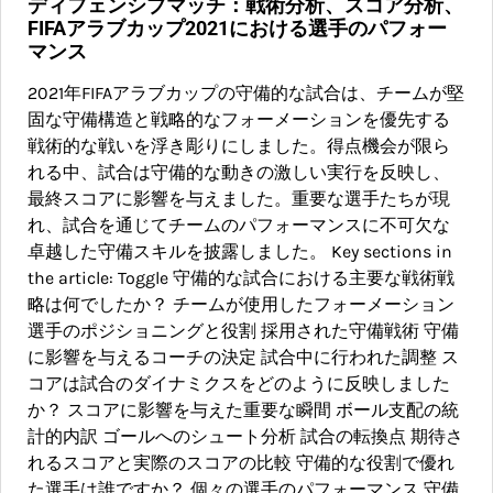
ディフェンシブマッチ：戦術分析、スコア分析、
FIFAアラブカップ2021における選手のパフォー
マンス
2021年FIFAアラブカップの守備的な試合は、チームが堅
固な守備構造と戦略的なフォーメーションを優先する
戦術的な戦いを浮き彫りにしました。得点機会が限ら
れる中、試合は守備的な動きの激しい実行を反映し、
最終スコアに影響を与えました。重要な選手たちが現
れ、試合を通じてチームのパフォーマンスに不可欠な
卓越した守備スキルを披露しました。 Key sections in
the article: Toggle 守備的な試合における主要な戦術戦
略は何でしたか？ チームが使用したフォーメーション
選手のポジショニングと役割 採用された守備戦術 守備
に影響を与えるコーチの決定 試合中に行われた調整 ス
コアは試合のダイナミクスをどのように反映しました
か？ スコアに影響を与えた重要な瞬間 ボール支配の統
計的内訳 ゴールへのシュート分析 試合の転換点 期待さ
れるスコアと実際のスコアの比較 守備的な役割で優れ
た選手は誰ですか？ 個々の選手のパフォーマンス 守備