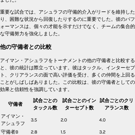
重要な試合では、アシュラフの守備的介入がリードを維持した
り、困難な状況から回復したりするのに重要でした。彼のパフ
ォーマンスは、個々の才能を示すだけでなく、チームの集合的
な守備努力を強化しました。
他の守備者との比較
アイマン・アシュラフをトーナメントの他の守備者と比較する
と、彼の統計は際立っています。彼はタックル、インターセプ
ト、クリアランスの面で高い評価を受け、多くの仲間を上回る
ことがしばしばありました。この比較は、彼の守備者としての
効果と信頼性を強調しています。
試合ごとの
試合ごとのイン
試合ごとのクリ
守備者
タックル数
ターセプト数
アランス数
アイマン・
3.5
2.0
4.0
アシュラフ
守備者B
2.8
1.5
3.2