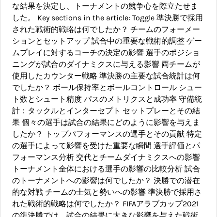
な結果を決定し、トーナメントの競争心を際立たせま
した。 Key sections in the article: Toggle 準決勝で採用
された戦術的戦略は何でしたか？ チームのフォーメー
ションとセットアップ 試合中の重要な戦術的調整 ゲー
ムプレイに対するコーチの決定の影響 選手のポジショ
ニングが試合のダイナミクスに与える影響 両チームが
使用したカウンター戦略 準決勝の主要な試合統計は何
でしたか？ ボール保持率とボールコントロール シュー
ト数とシュート精度 パスのメトリクスと成功率 守備統
計：タックルとインターセプト セットプレーとその結
果 個々の選手は試合の結果にどのように影響を与えま
したか？ トップパフォーマンスの選手とその貢献 特定
の選手によって影響を受けた重要な瞬間 選手評価とパ
フォーマンス分析 交代とチームダイナミクスへの影響
トーナメント全体における選手の影響の比較分析 試合
のトーナメントへの影響は何でしたか？ 決勝での潜在
的な対戦 チームの士気と勢いへの影響 準決勝で採用さ
れた戦術的戦略は何でしたか？ FIFAアラブカップ2021
の準決勝では、試合の結果に大きな影響を与えた戦術