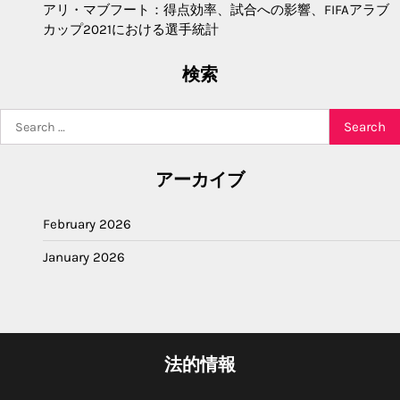
アリ・マブフート：得点効率、試合への影響、FIFAアラブ
カップ2021における選手統計
検索
Search
for:
アーカイブ
February 2026
January 2026
法的情報